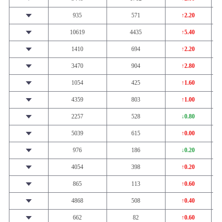
935
571
↑2.20
10619
4435
↑5.40
1410
694
↑2.20
3470
904
↑2.80
1054
425
↑1.60
4359
803
↑1.00
2257
528
↓0.80
5039
615
↑0.00
976
186
↓0.20
4054
398
↑0.20
865
113
↑0.60
4868
508
↑0.40
662
82
↑0.60