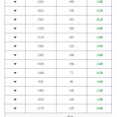
2261
499
↓5.00
2022
330
↓4.20
3501
565
↓0.20
2185
360
↓4.00
2119
265
↓3.00
3585
516
↓3.60
2282
188
↓3.80
1920
396
↓3.80
1444
75
↓4.20
954
86
↓3.60
1405
140
↓1.40
1035
146
↓2.80
2179
329
↓0.80