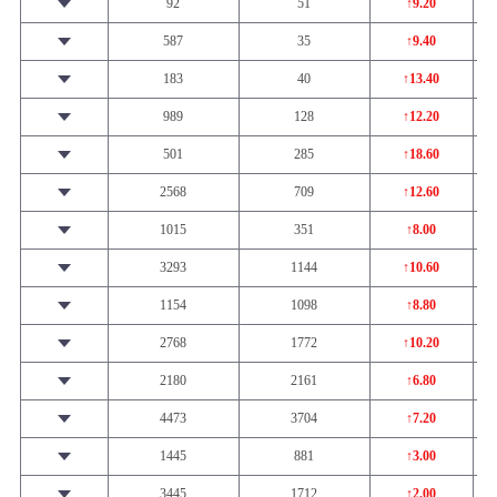
92
51
↑9.20
587
35
↑9.40
183
40
↑13.40
989
128
↑12.20
501
285
↑18.60
2568
709
↑12.60
1015
351
↑8.00
3293
1144
↑10.60
1154
1098
↑8.80
2768
1772
↑10.20
2180
2161
↑6.80
4473
3704
↑7.20
1445
881
↑3.00
3445
1712
↑2.00