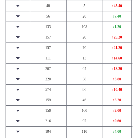
48
5
↑43.40
56
28
↓7.40
133
108
↓1.20
157
20
↑25.20
157
70
↑21.20
111
13
↑14.60
267
64
↑18.20
220
38
↑5.80
574
96
↑10.40
159
46
↑3.20
150
100
↑2.00
216
97
↑0.60
194
110
↓4.00