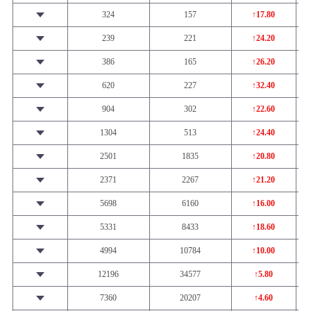
324
157
↑17.80
239
221
↑24.20
386
165
↑26.20
620
227
↑32.40
904
302
↑22.60
1304
513
↑24.40
2501
1835
↑20.80
2371
2267
↑21.20
5698
6160
↑16.00
5331
8433
↑18.60
4994
10784
↑10.00
12196
34577
↑5.80
7360
20207
↑4.60