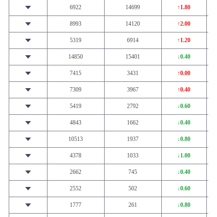
6922
14699
↑1.80
8993
14120
↑2.00
5319
6914
↑1.20
14850
15401
↓0.40
7415
3431
↑0.00
7309
3967
↑0.40
5419
2792
↓0.60
4843
1662
↓0.40
10513
1937
↓0.80
4378
1033
↓1.00
2662
745
↓0.40
2552
502
↓0.60
1777
261
↓0.80