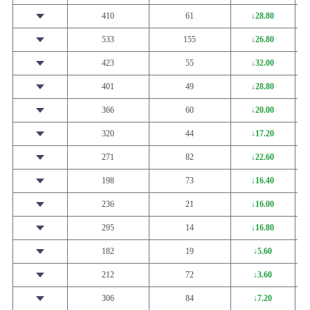
410
61
↓28.80
533
155
↓26.80
423
55
↓32.00
401
49
↓28.80
366
60
↓20.00
320
44
↓17.20
271
82
↓22.60
198
73
↓16.40
236
21
↓16.00
295
14
↓16.80
182
19
↓5.60
212
72
↓3.60
306
84
↓7.20