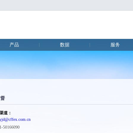
产品
数据
服务
|
|
监督
渠道：
cyjd@cffex.com.cn
50166090