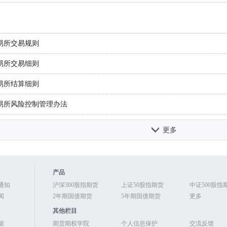
易所10年期国债期货合约交易细则
股指期货和股指期权合约上市交易有关事项的通知
易所30年期国债期货合约交易细则
旦期间有关工作安排的通知
易所交易规则
易所国债期货合约期转现交易细则
构投资者和人民币合格境外机构投资者参与股指期货交易有关事项的通知
易所交易细则
易所国债期货合约交割细则
庆节、中秋节期间有关工作安排的通知
易所结算细则
易所股指期权合约交易细则
与国债期货业务试点有关事项的通知
易所风险控制管理办法
指期权合约上市交易有关事项的通知
易所会员管理办法
更多
监管相关要求的通知
易所交易者适当性制度管理办法
品种双向持仓按照交易保证金单边较大者收取交易保证金的通知
易所做市商管理办法
产品
货手续费标准的通知
易所套期保值与套利交易管理办法
通知
沪深300股指期货
上证50股指期货
中证500股指
闻
2年期国债期货
5年期国债期货
更多
证金业务的通知
易所结算会员结算业务细则
其他栏目
货期转现交易有关事项的通知
据
期货期权学院
个人信息保护
交流反馈
易所风险准备金管理办法