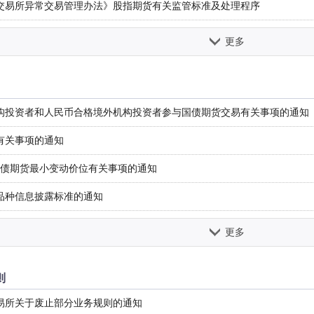
交易所异常交易管理办法》股指期货有关监管标准及处理程序
易所信息管理办法
交易所异常交易管理办法》国债期货有关监管标准及处理程序
易所实际控制关系账户管理办法
更多
易所国债期货信息发布指引
易所异常交易管理办法
易所期货公司会员资格管理业务指引
易所程序化交易管理办法
构投资者和人民币合格境外机构投资者参与国债期货交易有关事项的通知
易所会员专网管理指引（试行）
易所违规违约处理办法
有关事项的通知
易所应急交易厅使用指引
所沪深300股指期货合约交易细则
国债期货最小变动价位有关事项的通知
所中证500股指期货合约交易细则
品种信息披露标准的通知
所中证1000股指期货合约交易细则
债期货合约上市交易有关事项的通知
更多
易所上证50股指期货合约交易细则
期权合约交易限额的通知
易所2年期国债期货合约交易细则
则
指期权合约上市交易有关事项的通知
易所5年期国债期货合约交易细则
易所关于废止部分业务规则的通知
易管理的通知