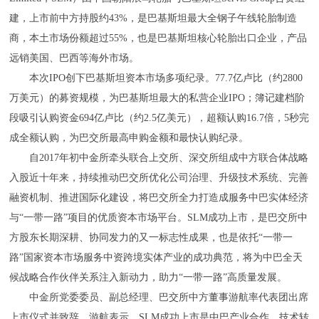
建，上市前中方持股约43%，是巴基斯坦最大全钢子午线轮胎制造
商，本土市场份额超过55%，也是巴基斯坦核心轮胎出口企业，产品
远销美国、巴西等海外市场。
本次IPO创下巴基斯坦资本市场多项纪录。77.7亿卢比（约2800
万美元）的募资规模，为巴基斯坦最大的私营企业IPO；簿记建档阶
段吸引认购资金694亿卢比（约2.5亿美元），超额认购16.7倍，5秒完
成全额认购，为巴交所最高申购金额和最快认购纪录。
自2017年初中金所牵头联合上交所、深交所组成中方联合体战略
入股近十年来，持续推动巴交所优化公司治理、升级技术系统、完善
融资机制、推进国际化建设，将巴交所全力打造成服务中巴实体经济
与“一带一路”项目的优质资本市场平台。SLM成功上市，是巴交所中
方股东长期深耕、协同发力的又一标志性成果，也是依托“一带一
路”国家资本市场服务中资跨境实体产业的成功典范，将为中巴全天
候战略合作伙伴关系注入新动力，助力“一带一路”高质量发展。
中金所党委委员、副总经理、巴交所中方董事游航率代表团出席
上市仪式并致辞。游航表示，SLM成功上市是中巴产业合作、技术转