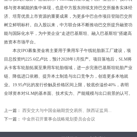
移与资本赋能的集中体现，也是中方股东持续支持巴交所服务实体经
济、培育优质上市资源的重要成果，为更多中巴合作项目登陆巴交所
树立鲜明标杆。自入股以来，中方联合体不断推动巴交所提升融资功
能与国际化水平，为中资企业“走进巴基斯坦、融入巴基斯坦”搭建高
效资本市场平台。
本次IPO募集资金将主要用于乘用车子午线轮胎新工厂建设，项
目总投资约225.6亿卢比，预计2028年1月投产。项目落地后，SLM将
从卡客车轮胎拓展至乘用车轮胎领域，进一步完善巴基斯坦轮胎产业
链、降低进口依赖、提升本土制造与出口竞争力，创造更多本地就
业。19.95卢比的发行价触及价格区间上限，较底价溢价40%，表明
全球资本对SLM的基本面、技术实力、产能规模与出口前景的认可。
上一篇：
西安交大与中国金融期货交易所、陕西证监局...
下一篇：
中金所召开董事会战略规划委员会会议