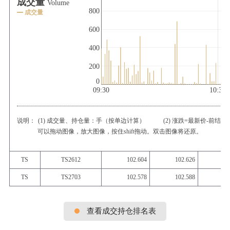
成交量
Volume
800
成交量
600
400
200
0
09:30
10:30
说明：
(1) 成交量、持仓量：手（按单边计算）
(2) 涨跌=最新价-前结算
可以拖动图像，放大图像，按住shift拖动。双击图像将还原。
TS
TS2612
102.604
102.626
10
TS
TS2703
102.578
102.588
10
查看成交持仓排名表