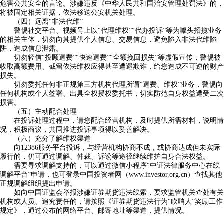
危害公共安全的言论。涉嫌违反《中华人民共和国治安管理处罚法》的，
将被固定相关证据，依法移送公安机关处理。
（四）远离“非法代维”
警惕社交平台、视频号上以“代理维权”“代办投诉”等为噱头招揽业务
的相关主体，切勿向其提供个人信息、交易信息，避免陷入非法代维陷
阱，造成信息泄露。
切勿轻信“投顾退费”“快速退费”“全额挽回损失”等虚假宣传，警惕被
收取高额费用、截留依法维权应得甚至遭遇欺诈，给您造成不可逆的财产
损失。
切勿委托任何非正规第三方机构代理所谓“退费、维权”业务，警惕向
任何机构或个人签署、出具全权授权委托书，切实防范自身权益遭受二次
损害。
（五）主动配合处理
在投诉处理过程中，请您配合经营机构，及时提供所需材料，说明情
况，积极商议，共同推进投诉事项得以妥善解决。
（六）充分了解维权渠道
向12386服务平台投诉，与经营机构协商不成，或协商达成但未实际
履行的，仍可通过调解、仲裁、诉讼等途径继续维护自身合法权益。
需要寻求调解支持的，可以通过微信小程序“中证法律服务中心在线
调解平台”申请，也可登录中国投资者网（www.investor.org.cn）查找其他
正规调解组织提出申请。
如向中国证监会举报涉嫌证券期货违法线索，要求监管机关查处有关
机构或人员、追究责任的，请按照《证券期货违法行为“吹哨人”奖励工作
规定》，通过公布的网络平台、邮寄地址等渠道，提供情况。