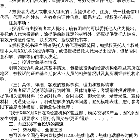
1.投资者为自然人的，应提供姓名、有效身份证件信息、联系方式
等。
2.投资者为法人或非法人组织的，应提供名称、住所、统一社会信用
代码，代理人的姓名、有效身份证件信息、联系方式、授权委托书等。
注意事项：
a.投诉应当由投资者本人提出，确有困难的可以委托他人代为提出。
委托他人代为投诉的，除提供前款规定的材料外，还应提供受托人姓名、
有效身份证件信息、联系方式、授权委托书等。
b.授权委托书应当明确受托人的代理权限范围，如授权受托人全权处
理本人与XX机构的投诉事项，或仅授权受托人代为提出投诉，但是否同
意和解、调解等仍由本人决定。
（二）投诉对象基本情况
明确的投诉对象及其基本情况，包括被投诉的经营机构名称及其所在
地区；被投诉的证券基金期货从业人员的相关情况以及其所属经营机构名
称。
（三）具体、详细、客观的投诉事实、理由和投诉请求
投资者应详实说明涉事行为时间、具体情形等，客观阐述投诉理由，
提供相关证明材料（交易对账单、合同协议、聊天记录、录音录像、宣传
材料、沟通凭证等），明确想解决的具体问题，避免模糊表述。您可参考
以下简易表述模板，帮助您快速梳理：
“我于X年X月X日在X经营机构X营业部，购买/交易X产品，因X原因
发生纠纷，现要求X（履行合同义务/更正/退赔．．．）。”
三、向12386平台投诉的渠道
（
一
）
热线电话，全国直拨
您可以在全国范围内直接拨打12386热线电话，热线电话服务时间为