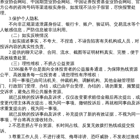
券业协会网站、中国期货业协会网站、中国证券投资基金业协会网站、官
方公布的咨询号码等渠道核实身份。如发现不法分子假冒，尽快报警处
理。
3.保护个人隐私
不向非正规渠道泄露身份证、银行卡、账户、验证码、交易流水等个
人敏感信息，严防信息被非法利用。
（二）如实反映情况
1.如实描述事实，不夸大、不捏造，不诬告陷害有关机构或人员，对
投诉内容的真实性负责。
2.提供的聊天记录、合同、流水、截图等证明材料真实、完整，便于
高效核查处置。
（三）理性维权，不挤占公益资源
12386服务平台是面向全体投资者的公益服务通道，为保障热线资源
公平、高效服务每一位投资者，请您理性有序维权：
1.同一事项已由司法机关、仲裁机构、调解机构、其他金融管理部
门、行政部门受理、办结，或已由平台受理、办结的，请勿重复、频繁提
交诉求，避免占用公共服务资源。
就已反映的投诉事由及诉求，仅仅改变要求赔偿金额后再次提出，或
变更代理主体再次提出，视为同一事项。撤销投诉后，再就相同事由及诉
求重复提出的，视为同一事项。
就已反映的投诉事由及诉求，补充提供了新的有效证据，不视为同一
事项，平台将再次接收转办。
2.不恶意挤占平台资源、长时间占线、反复无效拨打热线或提交投
诉。
3.尊重工作人员，不进行谩骂、侮辱诽谤、恐吓威胁，不发表过激或