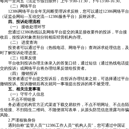
每周一至周五（法定节假日除外）上午 9:00-11:30，下午13:00-16:30。
（二）网络平台
12386网络平台全年无间断受理诉求反映，您可以通过12386网络平台
（证监会网站—互动交流—12386服务平台）反映诉求。
四、投诉处理流程
（
一
）
接收处理环节
您通过12386热线以及网络平台提交的满足接收要件的投诉，平台接
收后，按投诉对象类别分转相应经营机构办理。
（
二
）
进度查询
投资者可以通过平台（热线电话、网络平台）查询诉求处理信息，及
时了解投诉处理进度。
（三）结果反馈
平台收到投诉办理主体录入的答复口径，通过短信（通过热线电话提
交的投诉）或网络平台将办理结果反馈给投资者。
（
四
）
撤销投诉
投资者通过平台提交投诉后，在投诉办理结束之前，可选择通过平台
撤销投诉。投诉撤销后再次就同一事项提出投诉的将不被受理。
五、相关注意事项
（一）守牢个人信息
1.不点不明链接
务必通过机构官方正式渠道下载交易软件，不点不明网址、不点击陌
生链接、不扫陌生二维码、不随便填写表单，从源头防范信息泄露与诈骗
风险。
2.严谨核验身份
遇到自称“监管人员”“12386工作人员”“机构人员”，您可通过中国证